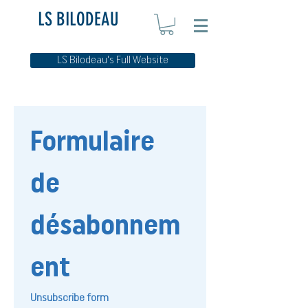
LS BILODEAU
LS Bilodeau's Full Website
Formulaire 
de 
désabonnem
ent 
Unsubscribe form