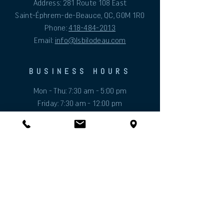
Address: 281 Route 108 East
Saint-Éphrem-de-Beauce, QC, G0M 1R0
Phone:
418-484-2013
Email:
info@lsbilodeau.com
BUSINESS HOURS
Mon - Thu: 7:30 am - 5:00 pm
Friday: 7:30 am - 12:00 pm
Sat & Sun: Closed
HELP
E
ABOUT
Faq